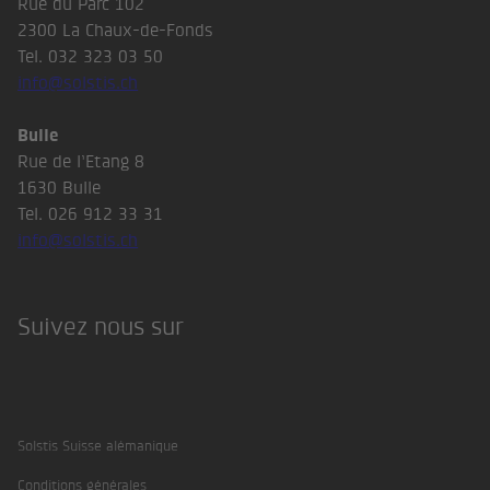
Rue du Parc 102
2300 La Chaux-de-Fonds
Tel. 032 323 03 50
info@solstis.ch
Bulle
Rue de l’Etang 8
1630 Bulle
Tel. 026 912 33 31
info@solstis.ch
Suivez nous sur
LinkedIn
Facebook
Instagram
Solstis Suisse alémanique
Conditions générales