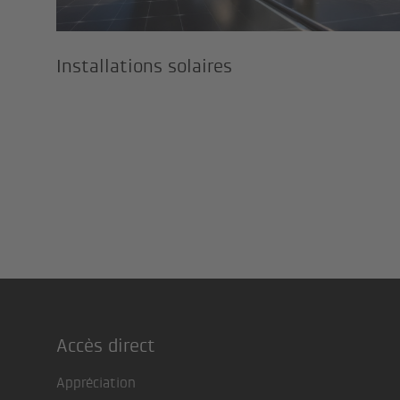
Installations solaires
Accès direct
Footer
Appréciation