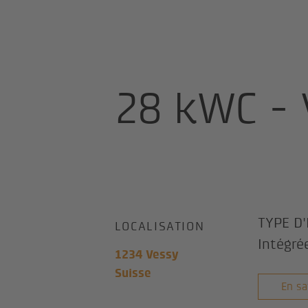
Home
Ré­fé­ren­ces
28 kWc - Ves
28 kWC - 
TYPE D'
LOCALISATION
Intégré
1234 Vessy
Suisse
En sa